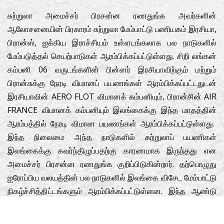
சுற்றுலா அமைச்சர் பிரசன்ன ரணதுங்க அவர்களின்
ஆலோசனையின் பிரகாரம் சுற்றுலா மேம்பாட்டு பணியகம் இரசியா,
பிரான்ஸ், ஐக்கிய இராச்சியம் உள்ளடங்கலாக பல நாடுகளில்
மேம்படுத்தல் செயற்பாடுகள் ஆரம்பிக்கப்பட்டுள்ளது. சிறி லங்கன்
கம்பனி 06 வருடங்களின் பின்னர் இரசியாவிற்கும் மற்றும்
பிரான்சுக்கு நேரடி விமானப் பயணங்கள் ஆரம்பிக்கப்பட்டதுடன்
இரசியாவின் AERO FLOT விமானக் கம்பனியும், பிரான்சின் AIR
FRANCE விமானக் கம்பனியும் இலங்கைக்கு இந்த மாதத்தின்
ஆரம்பத்தில் நேரடி விமான பயணங்கள் ஆரம்பிக்கப்பட்டுள்ளது.
இந்த நிலைமை அந்த நாடுகளில் சுற்றுலாப் பயணிகள்
இலங்கைக்கு கவர்ந்திழுப்பதற்கு காரணமாக இருந்தது என
அமைச்சர் பிரசன்ன ரணதுங்க குறிப்பிடுகின்றார். தற்பொழுது
ஐரோப்பிய வலயத்தின் பல நாடுகளில் இலங்கை விசேட மேம்பாட்டு
நிகழ்ச்சித்திட்டங்களும் ஆரம்பிக்கப்பட்டுள்ளன. இந்த ஆண்டு
முடிவடையும் போது 150,000 இற்கும் 180,000 இடையில்
சுற்றுலாப் பிரயாணிகள் இந்நாட்டிற்கு வருகை தருவார்கள் என