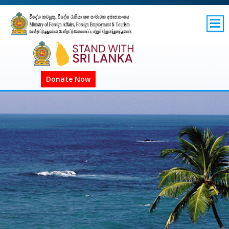
SITEMAP
GOV.LK
COVID-19 SL
Donate Now
COVID-19 உலகளாவிய
COVID அறிவிப்புகள்