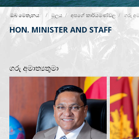
ඔබ මෙතැනය:
මූලය
අපගේ කාර්යමණ්ඩල
ගරු අම
HON. MINISTER AND STAFF
ගරු අමාත්‍යතුමා