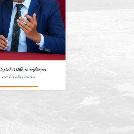
 රුවන් රණසිංහ මැතිතුමා
ගරු නියෝජ්‍ය අමාත්‍ය