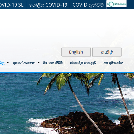
OVID-19 SL
ගෝලීය COVID-19
COVID දැන්වීම්
්ඩල
අපගේ ආයතන
බා-ගත කිරීම්
ඡායාරූප ගොනුව
අප අමතන්න