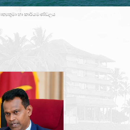
ාත්‍යතුමා හා කාර්යමණ්ඩලය