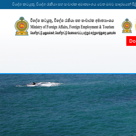
විදේශ කටයුතු, විදේශ රැකියා සහ සංචාරක අමාත්‍යාංශය වෙත ඔබව සාදරයෙන් පිළ
Do