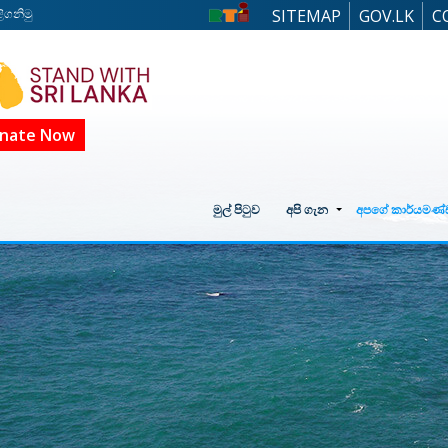
ිගනිමු
SITEMAP
GOV.LK
C
nate Now
මුල් පිටුව
අපි ගැන
අපගේ කාර්යමණ