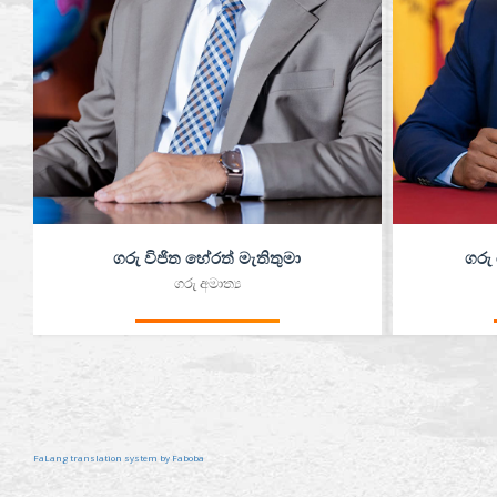
ගරු විජිත හේරත් මැතිතුමා
ගරු
ගරු අමාත්‍ය
FaLang translation system by Faboba