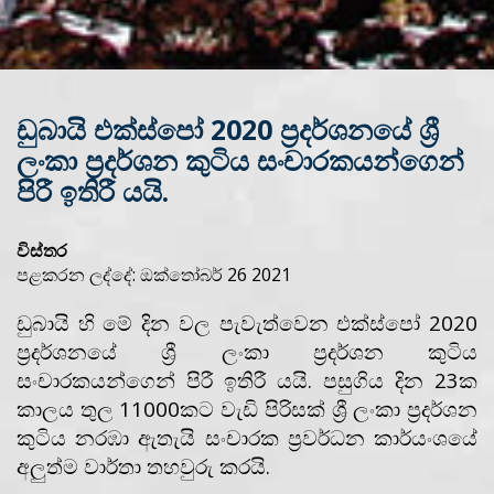
ඩුබායි එක්ස්පෝ 2020 ප්‍රදර්ශනයේ ශ්‍රී
ලංකා ප්‍රදර්ශන කුටිය සංචාරකයන්ගෙන්
පිරී ඉතිරී යයි.
විස්තර
පළකරන ලද්දේ: ඔක්තෝබර් 26 2021
ඩුබායි හි මේ දින වල පැවැත්වෙන එක්ස්පෝ 2020
ප්‍රදර්ශනයේ ශ්‍රී ලංකා ප්‍රදර්ශන කුටිය
සංචාරකයන්ගෙන් පිරී ඉතිරී යයි. පසුගිය දින 23ක
කාලය තුල 11000කට වැඩි පිරිසක් ශ්‍රී ලංකා ප්‍රදර්ශන
කුටිය නරඹා ඇතැයි සංචාරක ප්‍රවර්ධන කාර්යංශයේ
අලුත්ම වාර්තා තහවුරු කරයි.