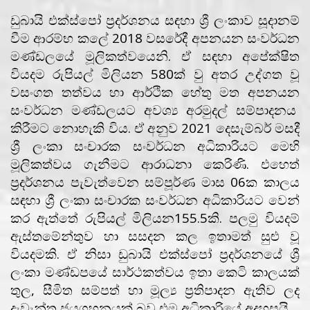
ඩුබායි එක්ස්පෝ ප්‍රදර්ශනය සඳහා ශ්‍රී ලංකාව සූදානම්
වීම ආරම්භ කලේ 2018 වසරේදී අපනයන සංවර්ධන
මණ්ඩලයේ මූලිකත්වයෙනි. ඒ සඳහා අපේක්ෂිත
වියදම රුපියල් මිලියන 580ක් වු අතර උද්ගත වූ
වසංගත තත්වය හා ආර්ථික හේතු මත අපනයන
සංවර්ධන මණ්ඩලයට අවශ්‍ය අරමුදල් සම්පාදනය
කිරීමට නොහැකි විය. ඒ අනුව 2021 දෙසැම්බර් මසදී
ශ්‍රී ලංකා සංචාරක සංවර්ධන අධිකාරියට මෙහි
මූලිකත්වය ගැනීමට ආරාධනා කෙරිණි. එහෙත්
ප්‍රදර්ශනය පැවැත්වෙන සම්පූර්ණ මාස 06ක කාලය
සඳහා ශ්‍රී ලංකා සංචාරක සංවර්ධන අධිකාරියට වෙන්
කර ඇත්තේ රුපියල් මිලියන155.5කි. පලමු වියදම්
ඇස්තමේන්තුව හා සසදන කල ඉතාමත් සුළු වූ
වියදමකි. ඒ නිසා ඩුබායි එක්ස්පෝ ප්‍රදර්ශනයේ ශ්‍රී
ලංකා මණ්ඩපයේ සාර්ථකත්වය ඉතා කෙටි කාලයක්
තුල, සීමිත සම්පත් හා මූල්‍ය ප්‍රතිපාදන ඇතිව ලද
දැවැන්ත ජයග්‍රහනයක් බව එම අධිකාරියේ අදහසයි.