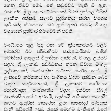
ගෙන ඒමට මෙම තේ කවුළුවට හැකි වී ඇත.
එමෙන්ම ශ්‍රී ලංකා මණ්ඩපයෙන් පිටත ලක්සල විසින්
ලාංකික අත්කම් කලාව ප්‍රදර්ශනය කරන විශේෂ
කුටියක්ද ස්ථාපනය කර ඇති අතර එයටද විශාල
වශයෙන් ප්‍රතිචාර හිමිවෙම්න් පවති.
මණ්ඩපය තුල සිදු වන මේ ක්‍රියාකාරකම් වලට
අමතරව ඊට පරිබාහිරව සාම්ප්‍රධායිකව බතික්
මෝස්තර ඇතුලත් විලාසිතා දැක්මක්, මංගල උත්සව
සඳහා ශ්‍රී ලංකාව ප්‍රවර්ධනය කරන විවාහ මංගල
ප්‍රදර්ශනයක්, සංස්කෘතික නර්තන සංදර්ශනයක්, ශ්‍රී
ලංකාවේ නර්තනය හා සංගීතය විදහා දක්වන බෙර
වාදන සංදර්ශනයක්, ශ්‍රී ලංකාවේ සාහිත්‍යය
රසාස්වාදන සංස්කෘතිය විදහා දක්වන සිබිල්
වෙත්තසිංහගේ “ අව්වයි, වැස්සයි නරියගෙ මගුලයි“
කථාව ඇසුරින් කෙරෙන ළමා කතන්දර සැසියක්
වැනි සුවිශේෂී ඉසව් රැසක් මෙන්ම මැණිකේ මගේ