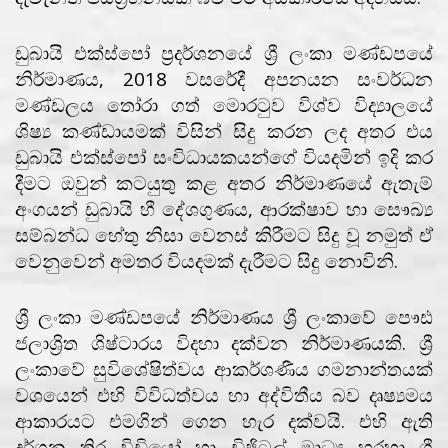
ඩුබායි එක්ස්පෝ ප්‍රදර්ශනයේ ශ්‍රී ලංකා මණ්ඩපයේ
නිර්මාණය, 2018 වසරේදී අපනයන සංවර්ධන
මණ්ඩලය තෝරා ගත් මොරටුව විශ්ව විද්‍යාලයේ
ශිෂ්‍ය කණ්ඩායමක් විසින් සිදු කරන ලද අතර එය
ඩුබායි එක්ස්පෝ සංවිධායකයන්ගේ වියදමින් ඉදි කර
දීමට ඔවුන් කටයුතු කළ අතර නිර්මාණයේ ඇතැම්
අංගයන් ඩුබායි හී දේශගුණය, ආරක්ෂාව හා සෞඛ්‍ය
සම්බන්ධ හේතු නිසා වෙනස් කිරීමට සිදු වූ නමුත් ඒ
වෙනුවෙන් අමතර වියදමක් දැරීමට සිදු නොවිනි.
ශ්‍රී ලංකා මණ්ඩපයේ නිර්මාණය ශ්‍රී ලංකාවේ පෞඪ
ජලාශ්‍රිත ශිෂ්ටාරය විදහා දක්වන නිර්මාණයකි. ශ්‍රී
ලංකාවේ සුවිශේෂිත්වය ආකර්ශණීය ගමනාන්තයක්
වශයෙන් එහි විවිධත්වය හා අද්විතීය බව දෘෂ්‍යමය
ආකාරයට එමගින් ගෙන හැර දක්වයි. එහි ඇති
දර්ශන තිර විඩියෝ හා ඩිජිටල් මාධ්‍ය හරහා ශ්‍රී