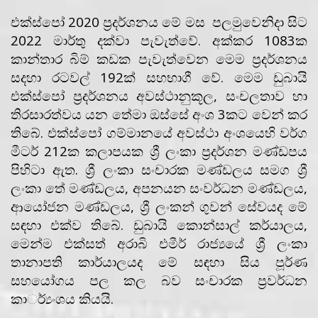
එක්ස්පෝ 2020 ප්‍රදර්ශනය මේ මස පලමුවෙනිදා සිට
2022 මාර්තු දක්වා පැවැත්වේ. අක්කර 1083ක
කාන්තාර බිම් කඩක පැවැත්වෙන මෙම ප්‍රදර්ශනය
සදහා රටවල් 192ක් සහභාගී වේ. මෙම ඩුබායි
එක්ස්පෝ ප්‍රදර්ශනය අවස්ථානුකූල, සංචලතාව හා
තිරසාරත්වය යන තේමා ඔස්සේ අංශ 3කට වෙන් කර
තිබේ. එක්ස්පෝ ගම්මානයේ අවස්ථා අංශයෙහි වර්ග
මීටර් 212ක කලාපයක ශ්‍රී ලංකා ප්‍රදර්ශන මණ්ඩපය
පිහිටා ඇත. ශ්‍රී ලංකා සංචාරක මණ්ඩලය සමග ශ්‍රී
ලංකා තේ මණ්ඩලය, අපනයන සංවර්ධන මණ්ඩලය,
ආයෝජන මණ්ඩලය, ශ්‍රී ලංකන් ගුවන් සේවයද මේ
සඳහා එක්ව තිබේ. ඩුබායි කොන්සාල් කර්යාලය,
මෙන්ම එක්සත් අරාබි එමීර් රාජ්‍යයේ ශ්‍රී ලංකා
තානාපති කාර්යාලයද මේ සඳහා සිය පූර්ණ
සහයෝගය පල කල බව සංචාරක ප්‍රවර්ධන
කාර්්‍යංශය කියයි.