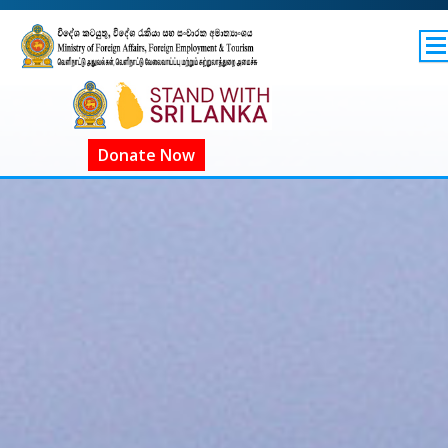
SITEMAP
GOV.LK
COVID-19 SL
Donate Now
ගෝලීය COVID-19
COVID දැන්වීම්