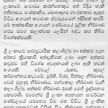
ලංකාවේ සංචාරය කරන්නෙකුට අත් විදිය හැකි
ඉතිහාසය, සංස්කෘතිය, සොබාදහම හා ජනතාව ඇතුළු
විවිධ අංගයන් කථාවක ස්වරූපයෙන් ඉදිරිපත් කරයි.
මේ තාක්ෂණික අංගයන් මණ්ඩපයේ මූලික නිර්මාණ
හරය සමග කලාත්මක ලෙසින් බද්ධ කර තිබීම
විශේෂත්වයකි.
ශ්‍රී ලංකාවේ සාම්ප්‍රධායික කලාශිල්ප හා අත්කම් ගැන
අර්තර ක්‍රියාකාරී අත්දැකීමක් ලබා දෙන අත්කම්
කවුළුව එහි විශේෂ අවදානයක් ලබා ඇති තවත්
අංගයකි. වේවැල් ,රූකඩ, කුඹල්
කර්මාන්තය,කැටයම්, මූර්ති, බීරළු, පිත්තල නිර්මාණ,
වෙස් මුහුණු නිර්මාණය, පන්කොල නිර්මාණ වැනි
කලා ශිල්ප, අත්කම් නිර්මාණ රැසක් මෙහි ප්‍රදර්ශනය
කෙරෙණි. එමෙන්ම ශ්‍රී ලංකා අපනයන සංවර්ධන
මණ්ඩලයේ මෙහෙය වීම මත විවිධ ශ්‍රී ලංකික
අපනයනකරුවන් විසින් සිය නිෂ්පාදන ප්‍රදර්ශනය