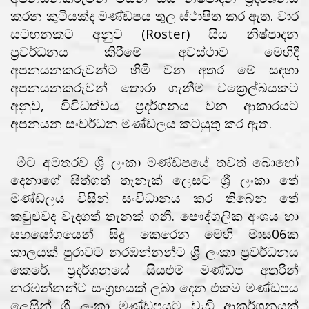
කරන කුටියක්ද මණ්ඩපය තුල ස්ථාපිත කර ඇත. වාර
සටහනකට අනුව (Roster) සිය නිෂ්පාදන
ප්‍රවර්ධනය කිරීමේ අවස්ථාව මෙහිදී
අපනයනකරුවන්ට හිමි වන අතර මේ සඳහා
අපනයනකරුවන් තොරා ගැනීම චක්‍රෙල්ඛයකට
අනුව, විවිධත්වය ප්‍රදර්ශනය වන ආකාරයට
අපනයන සංවර්ධන මණ්ඩලය කටයුතු කර ඇත.
මීට අමතරව ශ්‍රී ලංකා මණ්ඩපයේ තවත් බොහෝ
දෙනාගේ සිත්ගත් තැනැක් ලෙසට ශ්‍රී ලංකා තේ
මණ්ඩලය විසින් සංවිධානය කර තිබෙන තේ
කවුළුවද වැදගත් තැනක් ගනී. පෞද්ගලික අංශය හා
සහයෝගයෙන් සිදු කෙරෙන මෙහි මාස06ක
කාලයක් පුරාවට නරඹන්නන්ට ශ්‍රී ලංකා ප්‍රවර්ධනය
කෙරේ. ප්‍රදර්ශනයේ සියළුම මණ්ඩප අතරින්
නරඹන්නන්ට සංග්‍රහයක් ලබා දෙන එකම මණ්ඩපය
ලෙසින් ශ්‍රී ලංකා මණ්ඩපයට වැඩි ආකර්ශනයක්