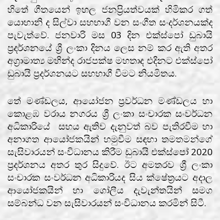
හිතේ ගීතයෙන් ඉහල ජනප්‍රියත්වයක් හිමිකර ගත්
යොහානි ද සිල්වා සහභාගී වන සංගීත සංදර්ශනයක්ද
පැවැත්වේ. ජනවාරි මස 03 දින එක්ස්පෝ ඩුබායි
ප්‍රදර්ශනයේ ශ්‍රී ලංකා දිනය ලෙස නම් කර ඇති අතර
අග්‍රාමාත්‍ය මහින්ද රාජපක්ෂ මහතාද එදිනට එක්ස්පෝ
ඩුබායි ප්‍රදර්ශනයට සහභාගී වීමට නියමිතය.
තේ මණ්ඩලය, ආයෝජන ප්‍රවර්ධන මණ්ඩලය හා
කොළඹ වරාය නගරය ශ්‍රී ලංකා සංචාරක සංවර්ධන
අධිකාරියේ සහය ඇතිව දැනුවත් බව පැතිරවීම හා
අනාගත ආයෝජකයින් හමුවීම සඳහා තමතමන්ගේ
සැසිවාරයන් සංවිධානය කිරීම ඩුබායි එක්ස්පෝ 2020
ප්‍රදර්ශනය අතර තුර සිදුවේ. ඊට අමතරව ශ්‍රී ලංකා
සංචාරක සංවර්ධන අධිකාරියද සිය ක්ෂේත්‍රයට අදාල
ආයෝජකයින් හා ගෝලීය දැවැන්තයින් සමග
සම්බන්ධ වන සැසිවාරයන් සංවිධානය කරමින් සිටී.