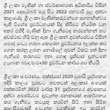
ශ්‍රී ලංකා මැණික් හා ස්වර්ණාභරණ අධිකාරිය විසින්
2021 දෙසැම්බර් මැද සිට 2022 ජනවාරි මුල දක්වා
කාලයේද ශ්‍රී ලංකා මැණික්කරුවන්ගෙ සහභාගීක්වය
ඇති විශේෂ ප්‍රවර්ධනයක් සිදු කිරීමට නියමිත වන
අතර එහිදී මැණික් දිනා ගැනීමටද නරඹන්නන් හට
අවස්ථාව හිමි වනු ඇත ශ්‍රී ලංකන් ගුවන්සේවය විසින්
සමාජ මාධ්‍ය හරහා කෙරෙන ප්‍රවර්ධනය ඉලක්ක කර
ගෙන කරනු ලබන නොමිලේ ගුවන් ටිකට් පත් දිනා
ගැනීමේ තරඟයට ඉතා හොඳ ප්‍රතිචාර දැනටමත්
ලැබෙන බවද සංචාරක ප්‍රවර්ධන කාර්යංශය කියයි.
ශ්‍රී ලංකා සංචරණය, එක්ස්පෝ 2020 ඩුබායි ප්‍රදර්ශනය
ඉදිරි කාලය පුරාවට තවතවත් අලංකාර අංගයක්
එක්කරමින් 2022 මාර්තු 31 ප්‍රදර්ශනයේ අවසානය
දක්වා අඛණ්ඩවම දැවැන්ත ජනකායක් ආකර්ශනය
කර ගැනීමට කටයුතු කරමින් සිටී. ඉතා සීමීත
කාලසීමාවකදී දැවැන්ත වගකීමක් ඉටු කරමින්,