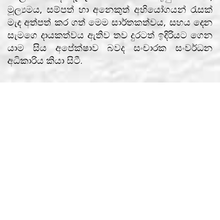
මූල්‍යමය, සම්පත් හා අනෙකුත් අභියෝගයන් රැසක්
මැද අත්පත් කර ගත් මෙම සාර්තකත්වය, සහය දෙන
සැමගෙ දායකත්වය ඇතිව තව දුරටත් ඉදිරියට ගෙන
යාම සිය අපේක්ෂාව බවද සංචාරක සංවර්ධන
අධිකාරිය කියා සිටී.