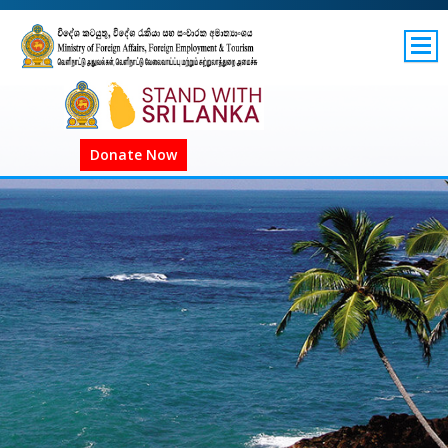
SITEMAP
GOV.LK
COVID-19 SL
Donate Now
COVID-19 உலகளாவிய
COVID அறிவிப்புகள்