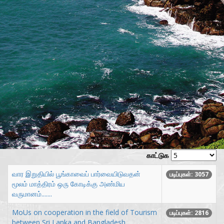
காட்டுக
வார இறுதியில் பூங்காவைப் பார்வையிடுவதன்
படிப்புகள்: 3057
மூலம் மாத்திரம் ஒரு கோடிக்கு அண்மிய
வருமானம்.......
MoUs on cooperation in the field of Tourism
படிப்புகள்: 2816
between Sri Lanka and Bangladesh,