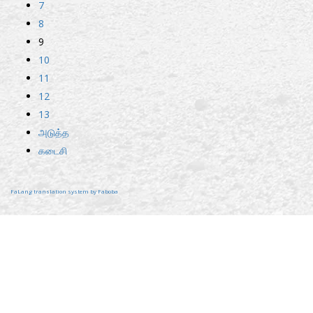
7
8
9
10
11
12
13
அடுத்த
கடைசி
FaLang translation system by Faboba