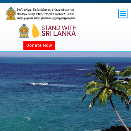
SITEMAP
GOV.LK
COVID-19 SL
Donate Now
COVID-19 உலகளாவிய
COVID அறிவிப்புகள்