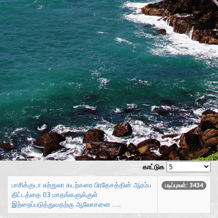
காட்டுக
பாசிக்குடா சுற்றுலா கடற்கரை பிரதேசத்தின் ஆரம்ப
படிப்புகள்: 3434
திட்டத்தை 03 மாதங்களுக்குள்
இற்றைப்படுத்துவதற்கு ஆலோசனை …..