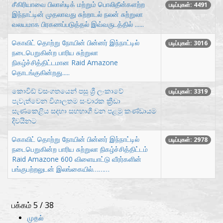
சீகிரியாவை பிலாஸ்டிக் மற்றும் பொலிதீன்களற்ற
படிப்புகள்: 4491
இந்நாட்டின் முதலாவது சுற்றாடல் நலன் சுற்றுலா
வலயமாக பிரகணப்படுத்தல் இவ்வருடத்தில் ......
கொவிட் தொற்று நோயின் பின்னர் இந்நாட்டில்
படிப்புகள்: 3016
நடைபெறுகின்ற பாரிய சுற்றுலா
நிகழ்ச்சித்திட்டமான Raid Amazone
தொடங்குகின்றது.....
කොවිඩ් වසංගතයෙන් පසු ශ්‍රී ලංකාවේ
படிப்புகள்: 3319
පැවැත්වෙන විශාලතම සංචාරක ක්‍රීඩා
සැණකෙළිය සදහා සහභාගී වන පළමු කණ්ඩායම
දිවයිනට
கொவிட் தொற்று நோயின் பின்னர் இந்நாட்டில்
படிப்புகள்: 2978
நடைபெறுகின்ற பாரிய சுற்றுலா நிகழ்ச்சித்திட்டம்
Raid Amazone 600 விளையாட்டு வீரர்களின்
பங்குபற்றலுடன் இலங்கையில்………
பக்கம் 5 / 38
முதல்