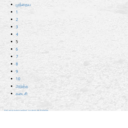
முந்தைய
1
2
3
4
5
6
7
8
9
10
அடுத்த
கடைசி
FaLang translation system by Faboba