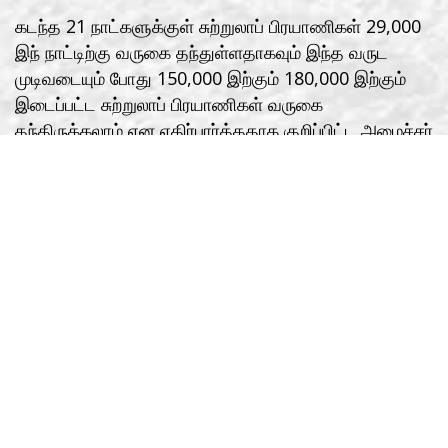
கடந்த 21 நாட்களுக்குள் சுற்றுலாப் பிரயாணிகள் 29,000
இந் நாட்டிற்கு வருகை தந்துள்ளதாகவும் இந்த வருட
முடிவடையும் போது 150,000 இற்கும் 180,000 இற்கும்
இடைப்பட்ட சுற்றுலாப் பிரயாணிகள் வருகை
தந்திருக்கலாம் என எதிர்பார்த்ததாக குறிப்பிட்ட அமைச்சர்
பிரசன்ன ரணதுங்க அவர்கள் எதிர் வரும் ஆண்டாகும்
போது இந்த நாட்டின் சுற்றுலா தொழில் முயற்சி இயல்பு
நிலைக்கு திரும்பும் என தான் எதிர்பார்ப்பதாகவும்
குறிப்பிட்டார்.
கட்டுநாயக்க விமான நிலையத்தில் அபிவிருத்தி
செயற்றிட்டங்களை அமுல்படுத்தும் போது புதிய இயல்பு
நிலைமையின் கீழ் அமுலில் உள்ள சட்டதிட்டங்களினால்
தடைகள் ஏற்படுவதாக விமான நிலையங்கள் மற்றும்
விமான சேவைகள் கம்பனியின் உப தலைவர் ரஜீவ
சூரியஆரச்சி அவர்கள் குறிப்பிட்டார்கள். அது தொடர்பாக
இங்கு விரிவாக கலந்துரையாடப்பட்டதுடன் மத்திய