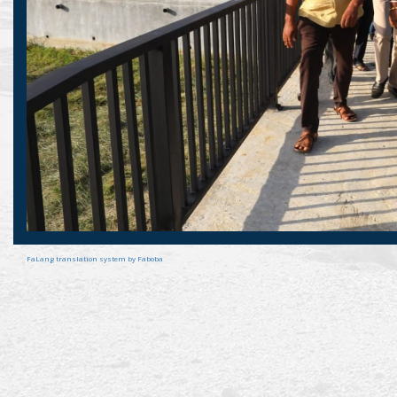
FaLang translation system by Faboba