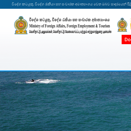
විදේශ කටයුතු, විදේශ රැකියා සහ සංචාරක අමාත්‍යාංශය වෙත ඔබව සාදරයෙන් පිළ
Do