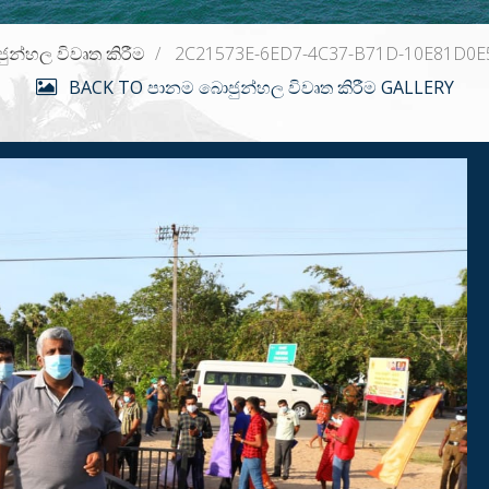
න්හල විවෘත කිරීම
2C21573E-6ED7-4C37-B71D-10E81D0E
BACK TO පානම බොජුන්හල විවෘත කිරීම GALLERY