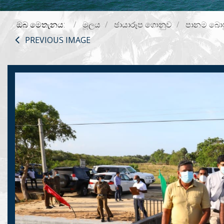
ඔබ මෙතැනය:
මූලය
ඡායාරූප ගොනුව
පානම බොජු
PREVIOUS IMAGE