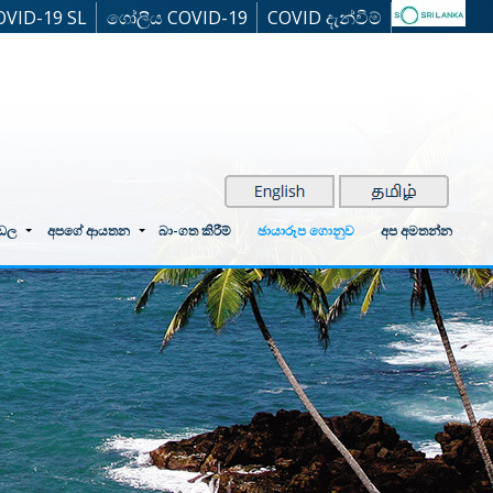
OVID-19 SL
ගෝලීය COVID-19
COVID දැන්වීම්
්ඩල
අපගේ ආයතන
බා-ගත කිරීම්
ඡායාරූප ගොනුව
අප අමතන්න