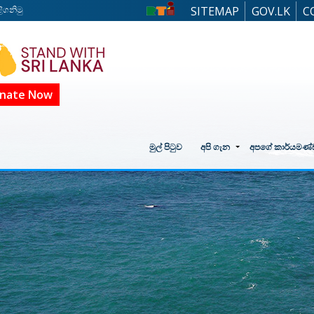
ිගනිමු
SITEMAP
GOV.LK
C
nate Now
මුල් පිටුව
අපි ගැන
අපගේ කාර්යමණ