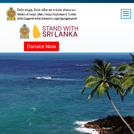
SITEMAP
GOV.LK
COVID-19 SL
Donate Now
ගෝලීය COVID-19
COVID දැන්වීම්