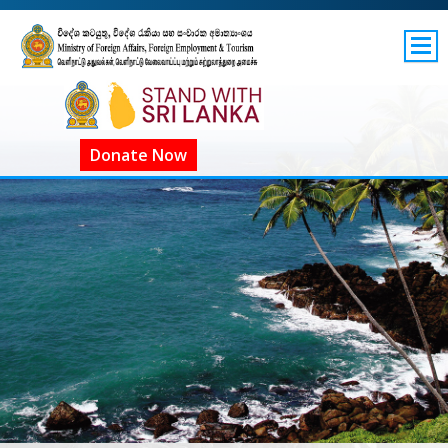
SITEMAP
GOV.LK
COVID-19 SL
Donate Now
ගෝලීය COVID-19
COVID දැන්වීම්