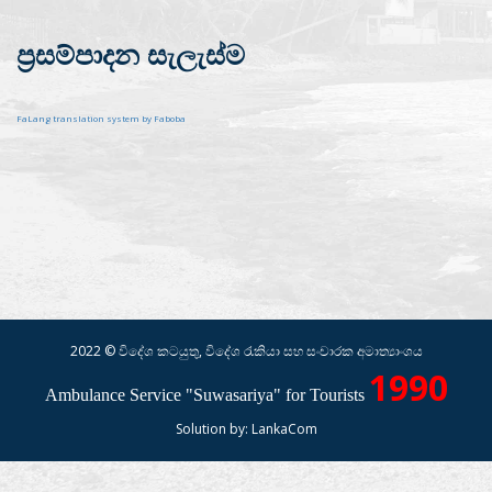
ප්‍රසම්පාදන සැලැස්ම
FaLang translation system by Faboba
2022 © විදේශ කටයුතු, විදේශ රැකියා සහ සංචාරක අමාත්‍යාංශය
1990
Ambulance Service "Suwasariya" for Tourists
Solution by:
LankaCom