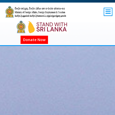
SITEMAP
GOV.LK
COVID-19 SL
Donate Now
COVID-19 உலகளாவிய
COVID அறிவிப்புகள்