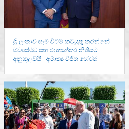
ශ්‍රී ලංකාව සෑම විටම කටයුතු කරන්නේ
මධ්‍යස්ථව සහ ජාත්‍යන්තර නීතියට
අනුකූලවයි - අමාත්‍ය විජිත හේරත්