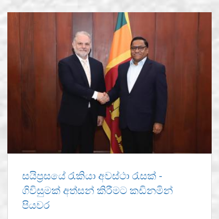
සයිප්‍රසයේ රැකියා අවස්ථා රැසක් -
ගිවිසුමක් අත්සන් කිරීමට කඩිනමින්
පියවර