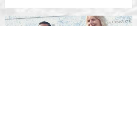
විදේශ අමාත්‍ය විජිත හේරත් මහතාව
ඕස්ට්‍රේලියා සහ නවසීලන්ත
පාර්ලිමේන්තු විසින් පිළිගනී