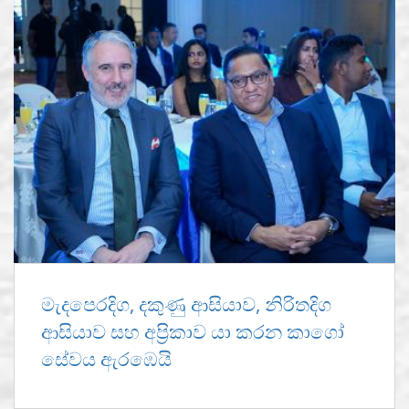
මැදපෙරදිග, දකුණු ආසියාව, නිරිතදිග
ආසියාව සහ අප්‍රිකාව යා කරන කාගෝ
සේවය ඇරඹෙයි