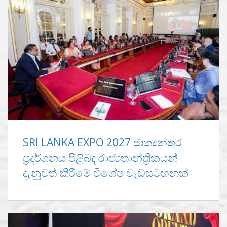
SRI LANKA EXPO 2027 ජාත්‍යන්තර
ප්‍රදර්ශනය පිළිබඳ රාජ්‍යතාන්ත්‍රිකයන්
දැනුවත් කිරීමේ විශේෂ වැඩසටහනක්