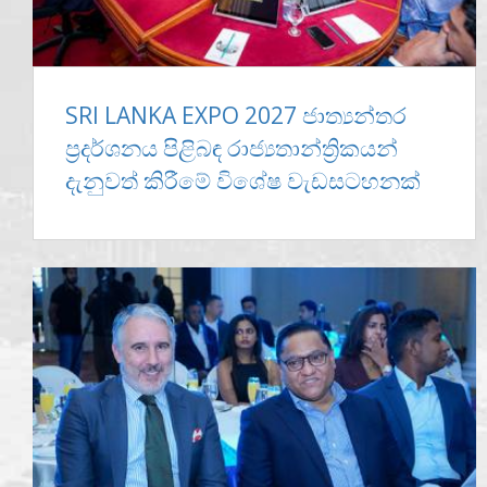
SRI LANKA EXPO 2027 ජාත්‍යන්තර
ප්‍රදර්ශනය පිළිබඳ රාජ්‍යතාන්ත්‍රිකයන්
දැනුවත් කිරීමේ විශේෂ වැඩසටහනක්