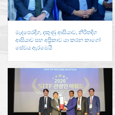
මැදපෙරදිග, දකුණු ආසියාව, නිරිතදිග
ආසියාව සහ අප්‍රිකාව යා කරන කාගෝ
සේවය ඇරඹෙයි