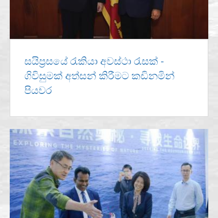
සයිප්‍රසයේ රැකියා අවස්ථා රැසක් -
ගිවිසුමක් අත්සන් කිරීමට කඩිනමින්
පියවර