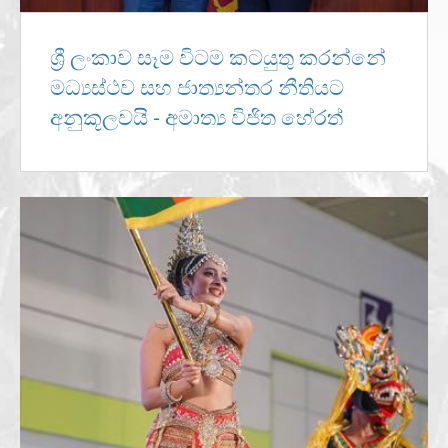
ශ්‍රී ලංකාව සෑම විටම කටයුතු කරන්නේ
මධ්‍යස්ථව සහ ජාත්‍යන්තර නීතියට
අනුකූලවයි - අමාත්‍ය විජිත හේරත්