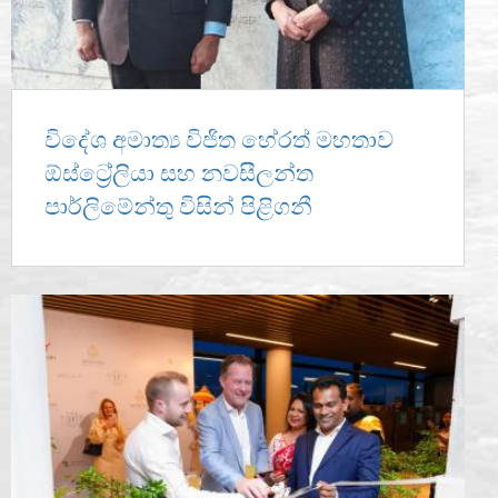
විදේශ අමාත්‍ය විජිත හේරත් මහතාව
ඕස්ට්‍රේලියා සහ නවසීලන්ත
පාර්ලිමේන්තු විසින් පිළිගනී