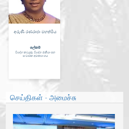
අරුණි රණරාජා මහත්මිය
ලේකම්
විදේශ කටයුතු, විදේශ රැකියා සහ
සංචාරක අමාත්‍යාංශය
செய்திகள் - அமைச்சு