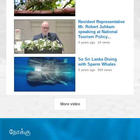
Resident Representative
Mr. Robert Juhkam
speaking at National
Tourism Policy...
4 years ago
16 views
So Sri Lanka Diving
with Sperm Whales
3 years ago
569 views
More video
நோக்கு