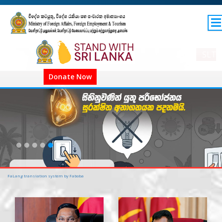
SITEMAP
GOV.LK
SLTDA Emerge
COVID-19 SL
Donate Now
COVID-19 உலகளாவிய
COVID அறிவிப்புகள்
FaLang translation system by Faboba