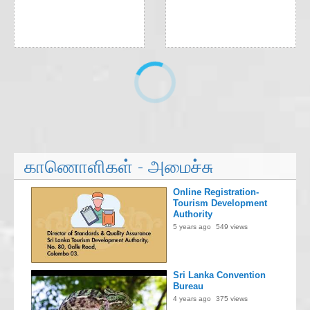
காணொளிகள் - அமைச்சு
Online Registration-
Tourism Development
Authority
5 years ago
549 views
Sri Lanka Convention
Bureau
4 years ago
375 views