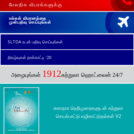
மேலதிக விபரங்களுக்கு
உங்கள் விமானத்தை
முன்பதிவு செய்யுங்கள்
SLTDA உடன் பதிவு செய்யுங்கள்
நிகழ்வுகள் நாள்காட்டி '20
1912
அழையுங்கள்
சுற்றுலா ஹொட்லைன் 24/7
சுகாதார நெறிமுறைகளுடன் சுற்றுலா
செயல்பாட்டு வழிகாட்டுதல்கள் V2