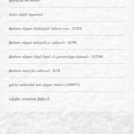
ஜனாதிபதி ஊடகங்கள்
பிரதம மந்திரி அலுவலகம்
இலங்கை சுற்றுலா அபிவிருத்தி அதிகார சபை - SLTDA
இலங்கை சுற்றுலா ஊக்குவிப்புப் பணியகம் - SLTPB
இலங்கை சுற்றுலா மற்றும் ஹோட்டல் முகாமைத்துவ நிறுவனம் - SLITHM
இலங்கை மாநாட்டுப் பணியகம் - SLCB
ஐக்கிய நாடுகளின் உலக சுற்றுலா அமைப்பு (UNWTO)
மத்திய கலாசார நிதியம்