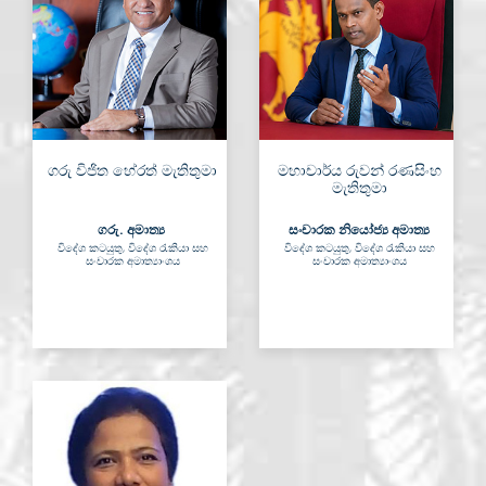
ගරු විජිත හේරත් මැතිතුමා
මහාචාර්ය රුවන් රණසිංහ
මැතිතුමා
ගරු. අමාත්‍ය
සංචාරක නියෝජ්‍ය අමාත්‍ය
විදේශ කටයුතු, විදේශ රැකියා සහ
විදේශ කටයුතු, විදේශ රැකියා සහ
සංචාරක අමාත්‍යාංශය
සංචාරක අමාත්‍යාංශය