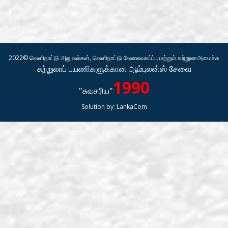
2022© வெளிநாட்டு அலுவல்கள், வெளிநாட்டு வேலைவாய்ப்பு மற்றும் சுற்றுலாஅமைச்சு
சுற்றுலாப் பயணிகளுக்கான ஆம்புலன்ஸ் சேவை
1990
"சுவசரிய"
Solution by:
LankaCom