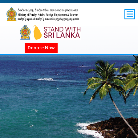
SITEMAP
GOV.LK
COVID-19 SL
Donate Now
COVID-19 உலகளாவிய
COVID அறிவிப்புகள்