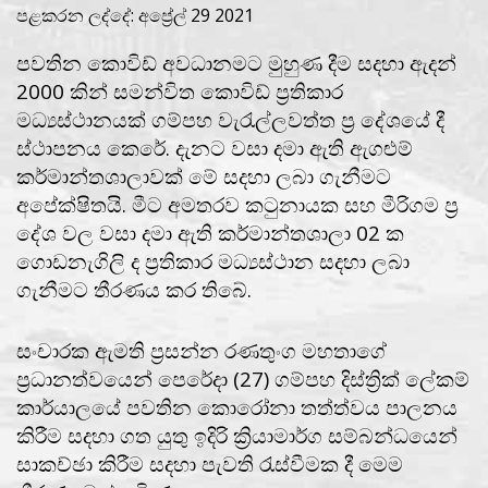
පළකරන ලද්දේ: අප්‍රේල් 29 2021
පවතින කොවිඩ් අවධානමට මුහුණ දීම සදහා ඇදන්
2000 කින් සමන්විත කොවිඩ් ප්‍රතිකාර
මධ්‍යස්ථානයක් ගම්පහ වැරැල්ලවත්ත ප්‍ර දේශයේ දී
ස්ථාපනය කෙරේ. දැනට වසා දමා ඇති ඇගළුම්
කර්මාන්තශාලාවක් මේ සදහා ලබා ගැනීමට
අපේක්ෂිතයි. මීට අමතරව කටුනායක සහ මීරිගම ප්‍ර
දේශ වල වසා දමා ඇති කර්මාන්තශාලා 02 ක
ගොඩනැගිලි ද ප්‍රතිකාර මධ්‍යස්ථාන සදහා ලබා
ගැනීමට තීරණය කර තිබේ.
සංචාරක ඇමති ප්‍රසන්න රණතුංග මහතාගේ
ප්‍රධානත්වයෙන් පෙරේදා (27) ගම්පහ දිස්ත්‍රික් ලේකම්
කාර්යාලයේ පවතින කොරෝනා තත්ත්වය පාලනය
කිරීම සදහා ගත යුතු ඉදිරි ක්‍රියාමාර්ග සම්බන්ධයෙන්
සාකච්ඡා කිරීම සදහා පැවති රැස්වීමක දී මෙම