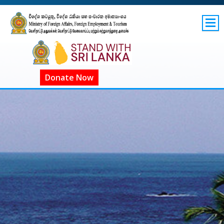
SITEMAP
GOV.LK
COVID-19 SL
Donate Now
ගෝලීය COVID-19
COVID දැන්වීම්