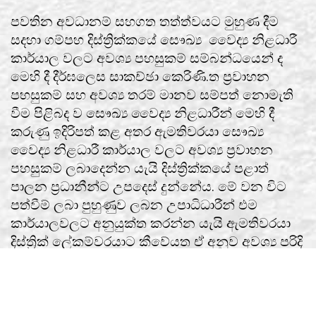
පවතින අවධානම් සහගත තත්ත්වයට මුහුණ දීම
සදහා ගම්පහ දිස්ත්‍රික්කයේ සෞඛ්‍ය වෛද්‍ය නිළධාරී
කාර්යාල වලට අවශ්‍ය පහසුකම් සම්බන්ධයෙන් ද
මෙහි දී දීර්ඝලෙස සාකච්ඡා කෙරිණි.ත ප්‍රවාහන
පහසුකම් සහ අවශ්‍ය තරම් මානව සම්පත් නොමැති
වීම පිළිබද ව සෞඛ්‍ය වෛද්‍ය නිළධාරීන් මෙහි දී
කරුණු ඉදිරිපත් කළ අතර ඇමතිවරයා සෞඛ්‍ය
වෛද්‍ය නිළධාරී කාර්යාල වලට අවශ්‍ය ප්‍රවාහන
පහසුකම් ලබාදෙන්න යැයි දිස්ත්‍රික්කයේ පළාත්
පාලන ප්‍රධානීන්ට උපදෙස් දුන්නේය. මේ වන විට
පත්වීම් ලබා පුහුණුව ලබන උපාධිධාරීන් එම
කාර්යාලවලට අනුයුක්ත කරන්න යැයි ඇමතිවරයා
දිස්ත්‍රික් ලේකම්වරයාට කීවේයත ඒ අනුව අවශ්‍ය පරිදි
එම අනුයුක්ත කිරීම් සිදු කිරීමට ද මෙහි දී තීරණය
කෙරිණි.