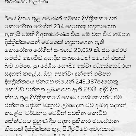
තීරණයට එළඹිණ.
ඊයේ දිනය තුළ පමණක් ගම්පහ දිස්ත්‍රික්කයෙන්
කොරෝනා රොගීන් 234 දෙනෙකු හදුනාගෙන
ඇතැයි මෙහි දී අනාවරණය විය. මේ වන විට ගම්පහ
දිස්ත්‍රික්කයෙන් මෙතෙක් හදුනාගෙන ඇති
කොරෝනා රෝගීන් සංඛ්‍යාව 20,029 කි. එය මෙරට
සමස්ථ කොවිඩ් අසාදිත සංඛ්‍යාවෙන් පහෙන් එකක්
බව ගම්පහ ප්‍රා දේශීය සෞඛ්‍ය සේවා අධ්‍යක්ෂකවරයා
සදහන් කළේය. ඔහු පෙන්වා දුන්නේ ගම්පහ
දිස්ත්‍රික්කයේ ජනගහණයෙන් 248,387දෙනෙකු
කොවිඩ් එන්නත ලබාගෙන ඇති බවයි. ඉදිරි දින
කීපය තුළ දිස්ත්‍රික්කයේ සෞඛ්‍ය සේවකයන්ට එම
එන්නත දෙවන මාත්‍රාව ලබාදෙන බව ද ඔහු සදහන්
කළේය. වර්ධනය වෙමින් පවතින කොවිඩ්
තත්ත්වයට මුහුණ දීම සදහා ප්‍රතිකාර මධ්‍යස්ථාන
කීපයක් දිස්ත්‍රික්කය තුළ පිහිටූවීමේ අවශ්‍යතාව