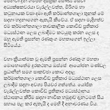
පෙන්වා දුන් ගම්පහ දිස්ත්‍රික් සෞඛ්‍ය සේවා
අධ්‍යක්ෂකවරයා වැරැල්ලවත්ත, මීරිගම හා
කටුනායක වසා දමා ඇති කර්මාන්තශාලා තුනක් මේ
සදහා හදුනාගෙන ඇතැයි කීවේය. ඒ සදහා මැදිහත්ව
එම කර්මාන්තශාලා තාවකාලික කොවිඩ් ප්‍රතිකාර
මධ්‍යස්ථාන ලෙස ලබාදීමට කටයුතු කරන ලෙස ද
ඔහු ඇමති ප්‍රසන්න රණතුංග මහතාගෙන් ඉල්ලා
සිටියේය.
වහා ක්‍රියාත්මක වූ ඇමති ප්‍රසන්න රණතුංග මහතා
මොහොතේම දුරකථනය ඔස්සේ ආයෝජන මණ්ඩල
ප්‍රධානීන් සමග සාකච්ඡා කොට අදාළ
කර්මාන්තශාලා කොවිඩ් ප්‍රතිකාර මධ්‍යස්ථාන ලෙස
ලබාදීම සදහා අවශ්‍ය පියවර ගත්තේය. යෝජිත
වැරැල්ලවත්ත කොවිඩ් ප්‍රතිකාර මධ්‍යස්ථානය
ස්ථාපනය කිරීම සදහා නාවික හමුදාව දැනටමත් සිය
සහාය පළ කර ඇතැයි ද මෙහි දී අනාවරණය විය.