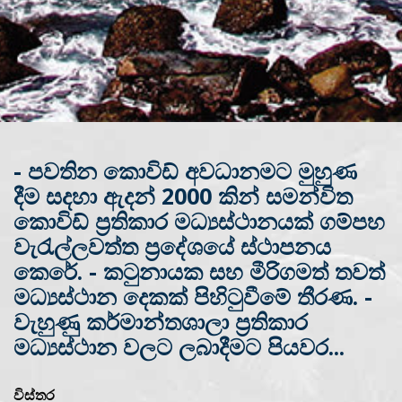
- පවතින කොවිඩ් අවධානමට මුහුණ
දීම සදහා ඇදන් 2000 කින් සමන්විත
කොවිඩ් ප්‍රතිකාර මධ්‍යස්ථානයක් ගම්පහ
වැරැල්ලවත්ත ප්‍රදේශයේ ස්ථාපනය
කෙරේ. - කටුනායක සහ මීරිගමත් තවත්
මධ්‍යස්ථාන දෙකක් පිහිටුවීමේ තීරණ. -
වැහුණු කර්මාන්තශාලා ප්‍රතිකාර
මධ්‍යස්ථාන වලට ලබාදීමට පියවර...
විස්තර