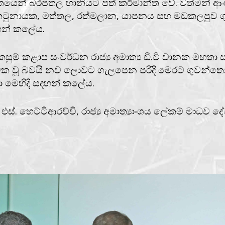
තයෙන් බරපතල හානියට පත් කර්මාන්ත වේ. වත්මන් ආණ්ඩු
ුනායක, මත්තල, රත්මලාන, යාපනය සහ මඩකලපුව ගුව
හන් කලේය.
කසුම් කළාප සංවර්ධන රාජ්‍ය අමාත්‍ය ඩී.වී චානක මහ
්මක වූ බවයි නව ලොවට ගැලපෙන පරිදි මෙරට ගුවන්තොට
රයා මෙහිදි සදහන් කලේය.
 හෙට්ටිආරච්චි, රාජ්‍ය අමාත්‍යාංශය ලේකම් මාධව දේවසුර