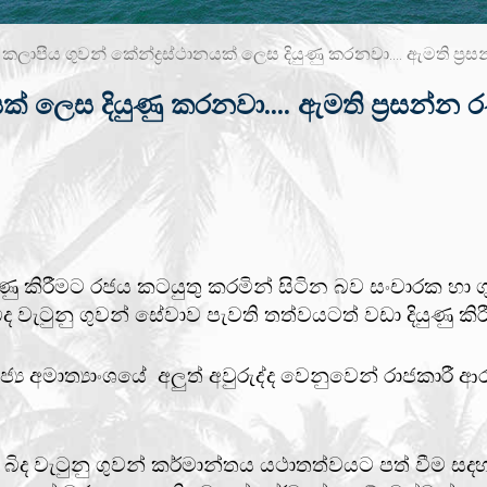
ාව කලාපීය ගුවන් කේන්ද්‍රස්ථානයක් ලෙස දියුණු කරනවා.... ඇමති ප්‍ර
නයක් ලෙස දියුණු කරනවා.... ඇමති ප්‍රසන්න 
දියුණු කිරීමට රජය කටයුතු කරමින් සිටින බව සංචාරක හා
ැටුනු ගුවන් සේවාව පැවති තත්වයටත් වඩා දියුණු කි
ය අමාත්‍යාංශයේ අලුත් අවුරුද්ද වෙනුවෙන් රාජකාරී 
 වැටුනු ගුවන් කර්මාන්තය යථාතත්වයට පත් වීම සදහා