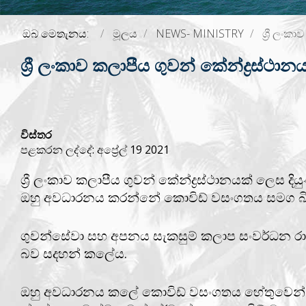
ඔබ මෙතැනය:
මූලය
NEWS- MINISTRY
ශ්‍රී ලංක
ශ්‍රී ලංකාව කලාපීය ගුවන් කේන්ද්‍රස්ථා
විස්තර
පළකරන ලද්දේ: අප්‍රේල් 19 2021
ශ්‍රී ලංකාව කලාපීය ගුවන් කේන්ද්‍රස්ථානයක් ලෙස 
ඔහු අවධාරනය කරන්නේ කොවිඩ් වසංගතය සමග බිද ව
ගුවන්සේවා සහ අපනය සැකසුම් කලාප සංවර්ධන රාජ්‍
බව සදහන් කලේය.
ඔහු අවධාරනය කලේ කොවිඩ් වසංගතය හේතුවෙන් බිද