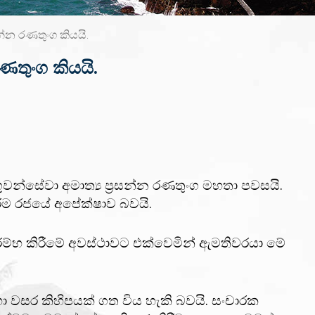
සන්න රණතුංග කියයි.
රණතුංග කියයි.
 ගුවන්සේවා අමාත්‍ය ප්‍රසන්න රණතුංග මහතා පවසයි.
රීම රජයේ අපේක්ෂාව බවයි.
ආරම්භ කිරීමේ අවස්ථාවට එක්වෙමින් ඇමතිවරයා මේ
 වසර කිහිපයක් ගත විය හැකි බවයි. සංචාරක