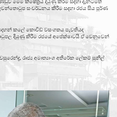
ව මෙම ක්ෂේත්‍රය දියුණු කිරීම සදහා දැනටමත්
න්තොටුප සංවර්ධනය කිරීම සදහා රජය සිය පූර්ණ
තා සදහන් කලේ කොවිඩ් වසංගතය පැවතියද
ුපල දියුණු කිරීම රජයේ අපේක්ෂාවයි ඒ වෙනුවෙන්
ෙන්ද්‍ර, රාජ්‍ය අමාත්‍යාංශ අතිරේක ලේකම් සුනිල්