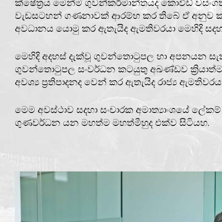
ක්ෂේත්‍රය මෙන්ම ගුවන්කර්මාන්තයද කොවිඩ් වසංග
වැඩසටහන් ගණනාවක් ආරම්භ කර තිබේ ඒ අනුව කට
අවධානය යොමු කර ඇතැයිද ඇමතිවරයා මෙහිදි සද
මෙහිදි අදහස් දැක්වූ ගුවන්තොටුපල හා අපනයන සැ
ගුවන්තොටුපල සංවර්ධන කටයුතු අඛණ්ඩව ක්‍රියාත
අවශ්‍ය ප්‍රතිපාදනද වෙන් කර ඇතැයිද රාජ්‍ය ඇමතිව
මෙම අවස්ථාව සදහා සංචාරක අමාත්‍යාංශයේ ලේකම් එස්.
ගුණවර්ධන යන මහත්ම මහත්මීහුද එක්ව සිටියහ.