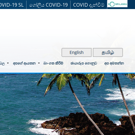
OVID-19 SL
ගෝලීය COVID-19
COVID දැන්වීම්
්ඩල
අපගේ ආයතන
බා-ගත කිරීම්
ඡායාරූප ගොනුව
අප අමතන්න