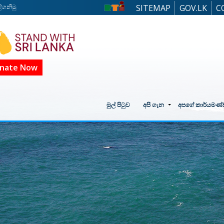
ිගනිමු
SITEMAP
GOV.LK
C
nate Now
මුල් පිටුව
අපි ගැන
අපගේ කාර්යමණ