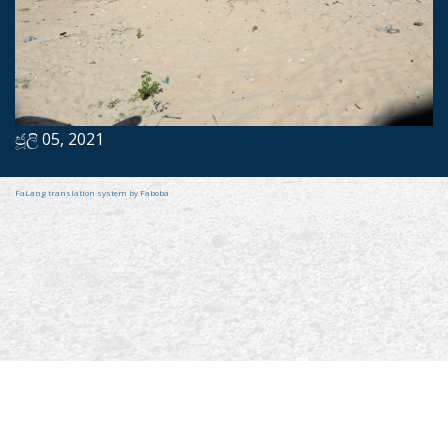
ජූලි 05, 2021
FaLang translation system by Faboba
2022 © විදේශ කටයුතු, විදේශ රැකියා සහ සංචාරක අමාත්‍යාංශය
1990
Ambulance Service "Suwasariya" for Tourists