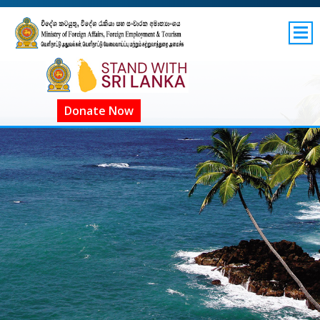
SITEMAP
GOV.LK
COVID-19 SL
Donate Now
ගෝලීය COVID-19
COVID දැන්වීම්