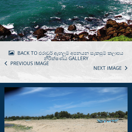
BACK TO එරාවුර් ඇඟලුම් අපනයන සැකසුම් කලාපය
නිරික්ෂණය GALLERY
PREVIOUS IMAGE
NEXT IMAGE