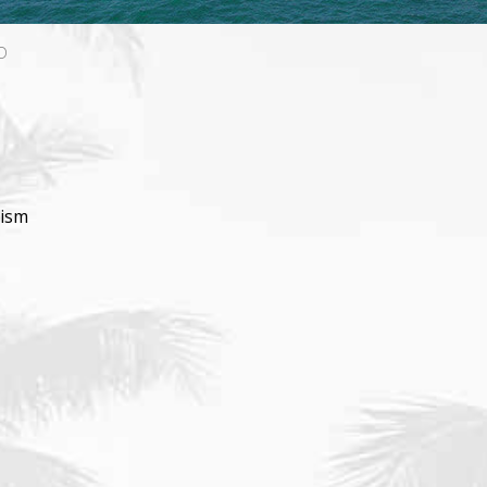
D
rism