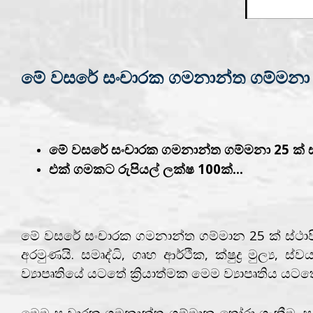
මේ වසරේ සංචාරක ගමනාන්ත ගම්මනා 25
මේ වසරේ සංචාරක ගමනාන්ත ගම්මනා 25 ක් ස්
එක් ගමකට රුපියල් ලක්ෂ 100ක්...
මේ වසරේ සංචාරක ගමනාන්ත ගම්මාන 25 ක් ස්ථා
අරමුණයි. සමෘද්ධි, ගෘහ ආර්ථික, ක්ෂුද්‍ර මුල්‍ය
ව්‍යාපෘතියේ යටතේ ක්‍රියාත්මක මෙම ව්‍යාපෘතිය 
මෙම සංචාරක ගමනාන්ත ගම්මාන තෝරා ගැනීම. සංචාරක අ