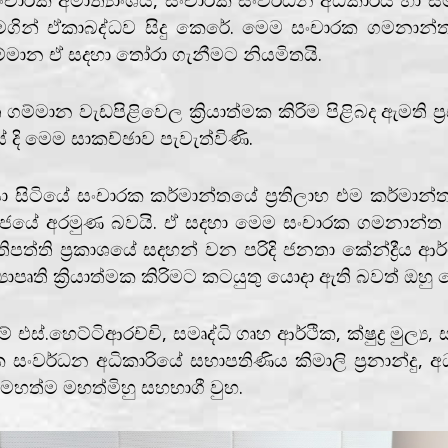
මගින් ඒකාබද්ධව සිදු කෙරේ. මෙම සංචාරක ගමනාන්ත ග
ාන ඒ සදහා තෝරා ගැනීමට නියමිතයි.
ාන වැඩපිළිවෙල ක්‍රියාත්මක කිරිම පිළිබද ඇමති ප්‍
 දි මෙම සාකච්ඡාව පැවැත්විණි.
යා සිටියේ සංචාරක කර්මාන්තයේ ප්‍රතිලාභ එම කර්මාන්
්විම රජයේ අරමුණ බවයි. ඒ සදහා මෙම සංචාරක ගමනා
තිපත්ති ප්‍රකාශයේ සදහන් වන පරිදි ජනතා කේන්ද්‍රීය
පෘති ක්‍රියාත්මක කිරිමට කටයුතු යොදා ඇති බවත් ඔහු 
්.හෙට්ටිආරච්චි, සමෘද්ධි ගෘහ ආර්ථික, ක්ෂුද්‍ර මුල්
ක සංවර්ධන අධිකාරියේ සභාපතිණිය කිමාලි ප්‍රනාන්දු, 
න මහත්ම මහත්මිහු සහභාගී වුහ.