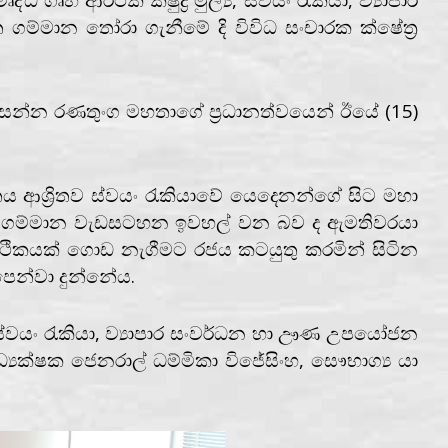
ම්මාන තෝරා ගැනීමේ දි විවිධ සංචාරක ක්ෂේත්‍ර
රසන්න රණතුංග මහතාගේ ප්‍රධානත්වයෙන් ඊයේ (15)
තය ආශ්‍රිතව ස්වයං රැකියාවේ යෙදෙනන්ගේ සිට මහා
න්ත ගම්මාන වැඩසටහන ඉවහල් වන බව ද ඇමතිවරයා
 ආර්ථිකයක් ගොඩ නැගීමට රජය කටයුතු කරමින් සිටින
පෙන්වා දුන්නේය.
‍ය, ස්වයං රැකියා, ව්‍යාපාර සංවර්ධන හා ඌණ උපයෝජන
අධ්‍යක්ෂක ජෙනරාල් ධම්මිකා විජේසිංහ, සෞභාග්‍ය යා