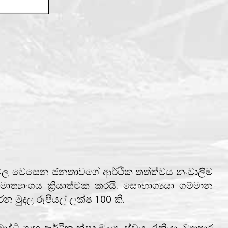
ානවල වෙසෙන ජනතාවගේ ආර්ථික තත්ත්වය නංවාලිම
මාත්‍යාංශය ක්‍රියාත්මක කරයි. සෞභාග්‍යයා ගම්මාන
න මුදල රුපියල් ලක්ෂ 100 කි.
 ආර්ථික ක්ෂුද්‍ර මුල්‍ය, ස්වයං රැකියා, ව්‍යාපාර