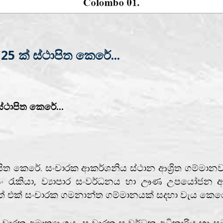
 ක් ස්ථාපිත කෙරේ...
ථාපිත කෙරේ...
පිත කෙරේ. සංචාරක ආකර්ශනිය ස්ථාන ආශ්‍රිත ගම්ම
, ස්වයං රැකියා, ව්‍යාපාර සංවර්ධනය හා ඌණ උපයෝජන අ
යටතේ එක් සංචාරක ගමනාන්ත ගම්මානයක් සදහා වැය කෙරෙ
මාත්‍යාංශය, සංචාරක සංවර්ධන අධිකාරිය හා සමෘද්ධි ගෘහ