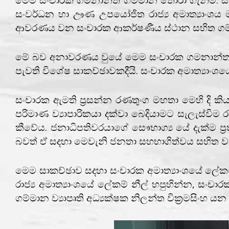
සංවර්ධන හා ඌණ උපයෝජිත රාජ්‍ය අමාත්‍යාංශය 
ආවරණය වන සංචාරක ආකර්ෂණීය ස්ථාන සහිත ගම්ම
මේ බව අනාවරණය වුයේ මෙම සංචාරක ගමනාන්ත ගම්ම
පැවති විශේෂ සාකච්ඡාවකදීයි. සංචාරක අමාත්‍යාංශයේ
සංචාරක ඇමති ප්‍රසන්න රණතුංග මහතා මෙහි දි කි
පරිමාණ ව්‍යාපාරිකයා දක්වා බෙදියාමට සැලැස
කීවේය. ජනාධිපතිවරයාගේ සෞභාග්‍ය යේ දැක්ම ප්‍ර
බවත් ඒ සදහා මෙවැනි ජනතා සහභාගිත්වය සහිත ව්‍යා
මෙම සාකච්ඡාව සදහා සංචාරක අමාත්‍යාංශයේ ලේකම් එස
රාජ්‍ය අමාත්‍යාංශයේ ලේකම් නීල් හපුහින්න, සංචාර
ගම්මාන ව්‍යාපෘති අධ්‍යක්ෂක නිලන්ත වික්‍රමසිංහ ය