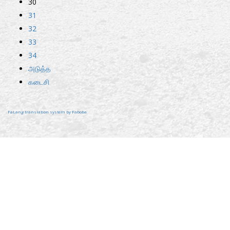
30
31
32
33
34
அடுத்த
கடைசி
FaLang translation system by Faboba
2022© வெளிநாட்டு அலுவல்கள், வெளிநாட்டு வேலைவாய்ப்பு மற்றும் சுற்றுலாஅமைச்சு