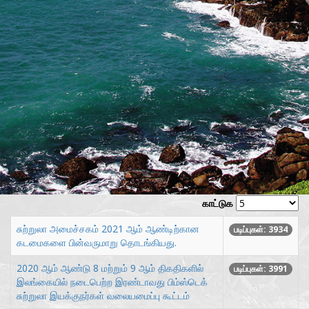
காட்டுக
சுற்றுலா அமைச்சகம் 2021 ஆம் ஆண்டிற்கான
படிப்புகள்: 3934
கடமைகளை பின்வருமாறு தொடங்கியது.
2020 ஆம் ஆண்டு 8 மற்றும் 9 ஆம் திகதிகளில்
படிப்புகள்: 3991
இலங்கையில் நடைபெற்ற இரண்டாவது பிம்ஸ்டெக்
சுற்றுலா இயக்குநர்கள் வலையமைப்பு கூட்டம்