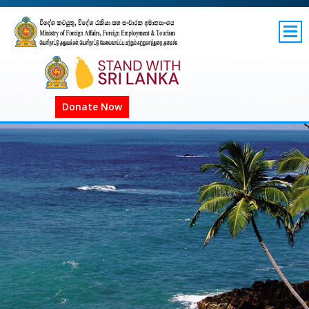
SITEMAP
GOV.LK
COVID-19 SL
Donate Now
COVID-19 உலகளாவிய
COVID அறிவிப்புகள்