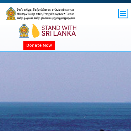
SITEMAP
GOV.LK
COVID-19 SL
Donate Now
COVID-19 உலகளாவிய
COVID அறிவிப்புகள்