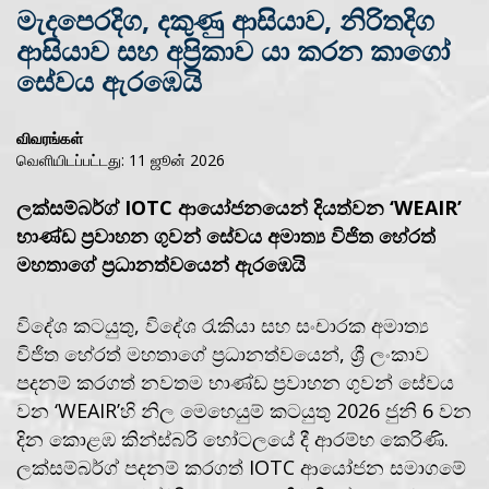
මැදපෙරදිග, දකුණු ආසියාව, නිරිතදිග
ආසියාව සහ අප්‍රිකාව යා කරන කාගෝ
සේවය ඇරඹෙයි
விவரங்கள்
வெளியிடப்பட்டது: 11 ஜூன் 2026
ලක්සම්බර්ග් IOTC ආයෝජනයෙන් දියත්වන ‘WEAIR’
භාණ්ඩ ප්‍රවාහන ගුවන් සේවය අමාත්‍ය විජිත හේරත්
මහතාගේ ප්‍රධානත්වයෙන් ඇරඹෙයි
විදේශ කටයුතු, විදේශ රැකියා සහ සංචාරක අමාත්‍ය
විජිත හේරත් මහතාගේ ප්‍රධානත්වයෙන්, ශ්‍රී ලංකාව
පදනම් කරගත් නවතම භාණ්ඩ ප්‍රවාහන ගුවන් සේවය
වන ‘WEAIR’හි නිල මෙහෙයුම් කටයුතු 2026 ජුනි 6 වන
දින කොළඹ කින්ස්බරි හෝටලයේ දී ආරම්භ කෙරිණි.
ලක්සම්බර්ග් පදනම් කරගත් IOTC ආයෝජන සමාගමේ