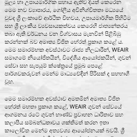
මූල්‍ය හා උපායමාර්ගික සහාය ඇතිව දියත් කෙරෙන
මෙම නව ව්‍යාපාරය, ගෝලීය අවිනිශ්චිතතා මධ්‍යයේ
වුවද ශ්‍රී ලංකාවේ ආර්ථික විභවය, උපායමාර්ගික පිහිටීම
සහ ශ්‍රී ලාංකීය ව්‍යවසායකත්වය කෙරෙහි ජාත්‍යන්තරය
තබා ඇති වර්ධනය වන විශ්වාසය මැනවින් පිළිබිඹු
කරන්නක් බව අමාත්‍ය විජිත හේරත් ප්‍රකාශ කළේ ය.
මෙම සමාරම්භක අවස්ථාවට රාජ්‍ය නිලධාරීන්, WEAIR
සමාගමේ නියෝජිතයින්, විදේශීය ආයෝජකයින්, ගුවන්
සේවා සහ සැපයුම් ක්ෂේත්‍රයේ ප්‍රමුඛ පෙළේ
පාර්ශවකරුවන් මෙන්ම මාධ්‍යවේදීන් පිරිසක් ද සහභාගී
වූහ.
මෙම සමාරම්භක අවස්ථාව අමතමින් අමාත්‍ය විජිත
හේරත් මහතා ප්‍රකාශ කළේ, WEAIR ගුවන් සේවයේ
ආගමනය රටේ ගුවන් භාණ්ඩ ප්‍රවාහන ධාරිතාව සහ
කලාපීය සම්බන්ධතාවය ශක්තිමත් කරන ඉතා
කාලෝචිත මෙන්ම අත්‍යවශ්‍ය ආයෝජනයක් බවයි. ශ්‍රී