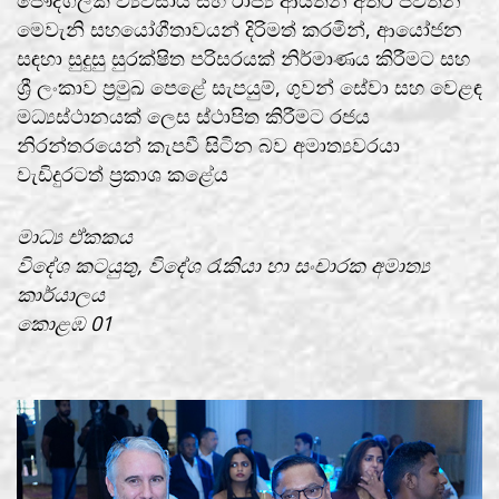
මෙවැනි සහයෝගීතාවයන් දිරිමත් කරමින්, ආයෝජන
සඳහා සුදුසු සුරක්ෂිත පරිසරයක් නිර්මාණය කිරීමට සහ
ශ්‍රී ලංකාව ප්‍රමුඛ පෙළේ සැපයුම්, ගුවන් සේවා සහ වෙළඳ
මධ්‍යස්ථානයක් ලෙස ස්ථාපිත කිරීමට රජය
නිරන්තරයෙන් කැපවී සිටින බව අමාත්‍යවරයා
වැඩිදුරටත් ප්‍රකාශ කළේය
මාධ්‍ය ඒකකය
විදේශ කටයුතු, විදේශ රැකියා හා සංචාරක අමාත්‍ය
කාර්යාලය
කොළඹ 01