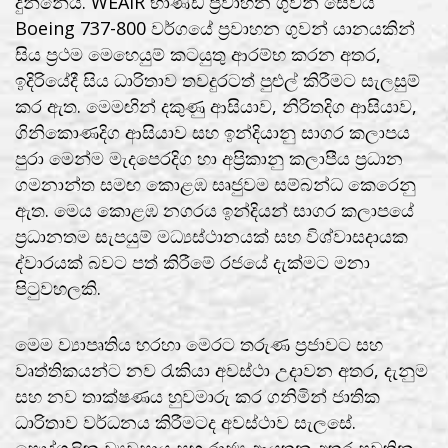
දුන්නේය. WEAIR භාණ්ඩ ප්‍රවාහන ගුවන් සේවය
Boeing 737-800 වර්ගයේ ප්‍රවාහන ගුවන් යානයකින්
සිය ප්‍රථම මෙහෙයුම් කටයුතු ආරම්භ කරන අතර,
ඉදිරියේදී සිය ධාරිතාව තවදුරටත් පුළුල් කිරීමට සැලසුම්
කර ඇත. මෙමඟින් දකුණු ආසියාව, නිරිතදිග ආසියාව,
ගිනිකොණදිග ආසියාව සහ ඉන්දියානු සාගර කලාපය
පුරා මෙන්ම මැදපෙරදිග හා අප්‍රිකානු කලාපීය ප්‍රධාන
ගමනාන්ත සමඟ කොළඹ සෘජුවම සම්බන්ධ කෙරෙනු
ඇත. මෙය කොළඹ නගරය ඉන්දියන් සාගර කලාපයේ
ප්‍රධානතම සැපයුම් මධ්‍යස්ථානයක් සහ විශ්වාසදායක
ද්වාරයක් බවට පත් කිරීමේ රජයේ දැක්මට මනා
පිටුවහලකි.
මෙම ව්‍යාපෘතිය හරහා මෙරට තරුණ ප්‍රජාවට සහ
වෘත්තිකයන්ට නව රැකියා අවස්ථා උදාවන අතර, දැනුම
සහ නව තාක්ෂණය හුවමාරු කර ගනිමින් ජාතික
ධාරිතාව වර්ධනය කිරීමටද අවස්ථාව සැලසේ.
පෞද්ගලික ව්‍යවසාය සහ රාජ්‍ය ආයතන අතර පවතින