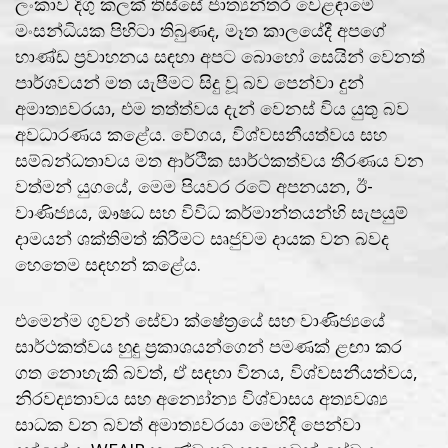
ලංකාව දිගු කලක් තිස්සේ ජාත්‍යන්තර වෙළඳාමේ
මංසන්ධියක පිහිටා තිබුණද, මෑත කාලයේදී අපගේ
භාණ්ඩ ප්‍රවාහනය සඳහා අපට බොහෝ සෙයින් වෙනත්
පාර්ශවයන් මත යැපීමට සිදු වූ බව පෙන්වා දුන්
අමාත්‍යවරයා, එම තත්ත්වය දැන් වෙනස් විය යුතු බව
අවධාරණය කළේය. වේගය, විශ්වසනීයත්වය සහ
සම්බන්ධතාවය මත ආර්ථික සාර්ථකත්වය තීරණය වන
වත්මන් යුගයේ, මෙම පියවර රටේ අපනයන, ඊ-
වාණිජ්‍යය, ඖෂධ සහ විවිධ කර්මාන්තයන්හි සැපයුම්
දාමයන් ශක්තිමත් කිරීමට සෘජුවම දායක වන බවද
හෙතෙම සඳහන් කළේය.
එමෙන්ම ගුවන් සේවා ක්ෂේත්‍රයේ සහ වාණිජ්‍යයේ
සාර්ථකත්වය හුදු ප්‍රකාශයන්ගෙන් පමණක් ළඟා කර
ගත නොහැකි බවත්, ඒ සඳහා විනය, විශ්වසනීයත්වය,
නිරවද්‍යතාවය සහ අන්‍යෝන්‍ය විශ්වාසය අත්‍යවශ්‍ය
සාධක වන බවත් අමාත්‍යවරයා මෙහිදී පෙන්වා