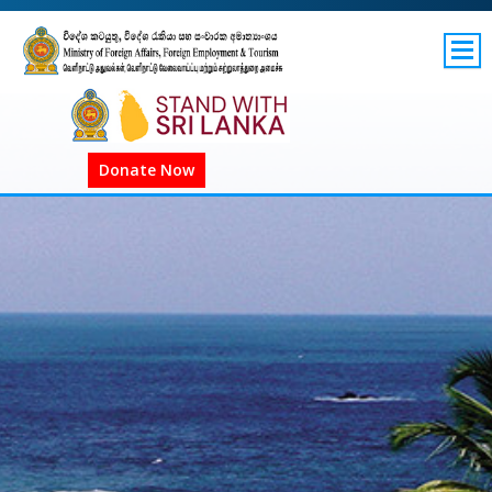
SITEMAP
GOV.LK
COVID-19 SL
Donate Now
COVID-19 உலகளாவிய
COVID அறிவிப்புகள்