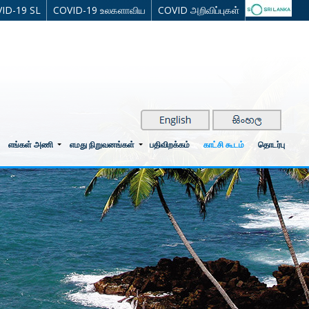
ID-19 SL
COVID-19 உலகளாவிய
COVID அறிவிப்புகள்
எங்கள் அணி
எமது நிறுவனங்கள்
பதிவிறக்கம்
காட்சி கூடம்
தொடர்பு