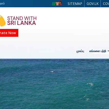
றோம்
SITEMAP
GOV.LK
COV
nate Now
முகப்பு
எங்களை பற்றி