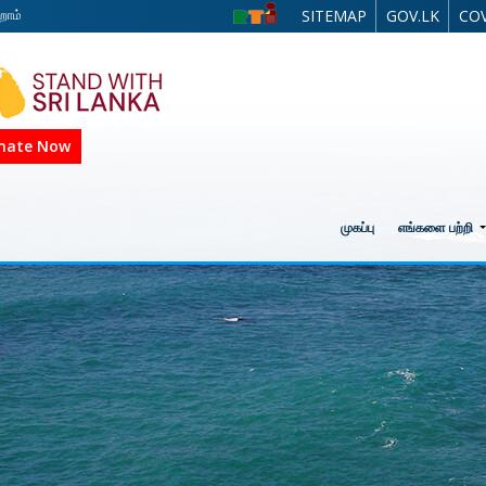
றோம்
SITEMAP
GOV.LK
COV
nate Now
முகப்பு
எங்களை பற்றி