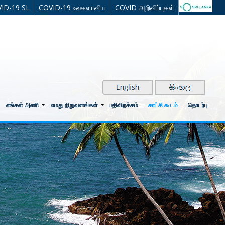
ID-19 SL
COVID-19 உலகளாவிய
COVID அறிவிப்புகள்
எங்கள் அணி
எமது நிறுவனங்கள்
பதிவிறக்கம்
காட்சி கூடம்
தொடர்பு