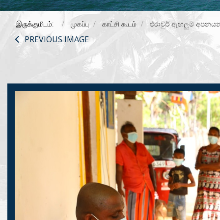
இருக்குமிடம்:
முகப்பு
காட்சி கூடம்
එරාවුර් ඇඟලුම් අපනය
PREVIOUS IMAGE