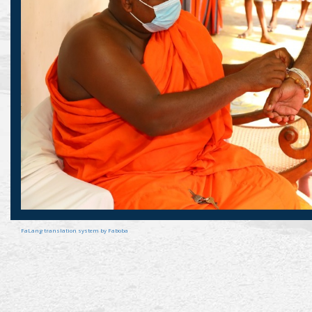
FaLang translation system by Faboba