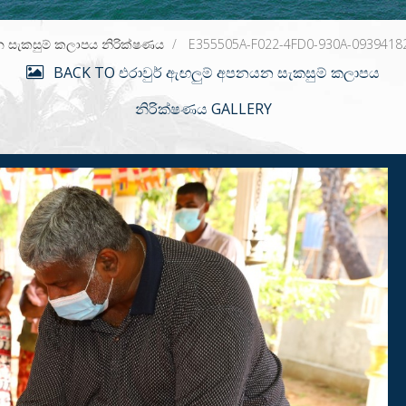
න සැකසුම් කලාපය නිරික්ෂණය
E355505A-F022-4FD0-930A-0939418
BACK TO එරාවුර් ඇඟලුම් අපනයන සැකසුම් කලාපය
නිරික්ෂණය GALLERY