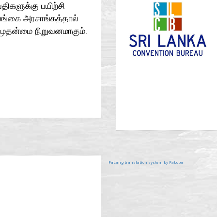
திகளுக்கு பயிற்சி
லங்கை அரசாங்கத்தால்
 முதன்மை நிறுவனமாகும்.
இணையத்தளத்தைப் பார்க்க
FaLang translation system by Faboba