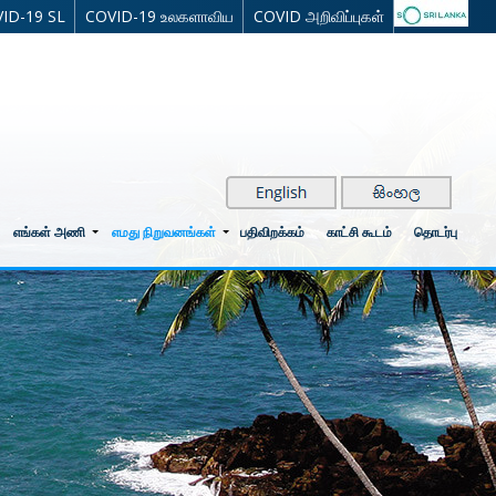
ID-19 SL
COVID-19 உலகளாவிய
COVID அறிவிப்புகள்
எங்கள் அணி
எமது நிறுவனங்கள்
பதிவிறக்கம்
காட்சி கூடம்
தொடர்பு