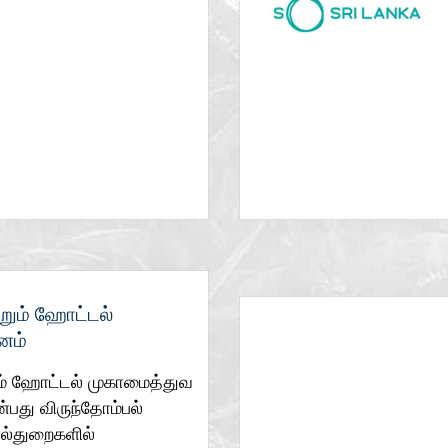
இணையத்தளத்தைப் பார்க்க
்றும் ஹோட்டல்
னம்
ும் ஹோட்டல் முகாமைத்துவ
்பது விருந்தோம்பல்
ில்துறைகளில்