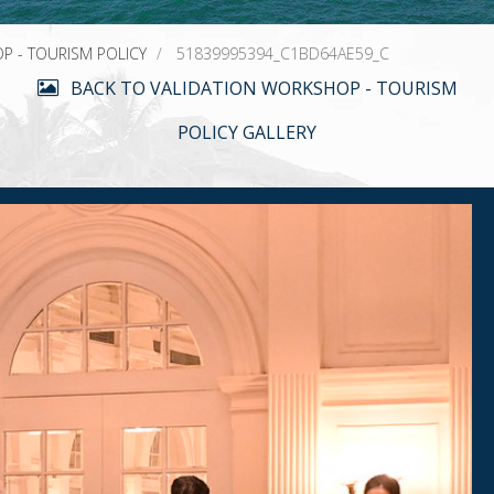
P - TOURISM POLICY
51839995394_C1BD64AE59_C
BACK TO VALIDATION WORKSHOP - TOURISM
POLICY GALLERY