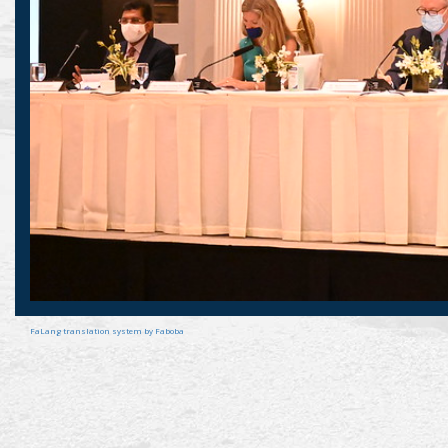
FaLang translation system by Faboba