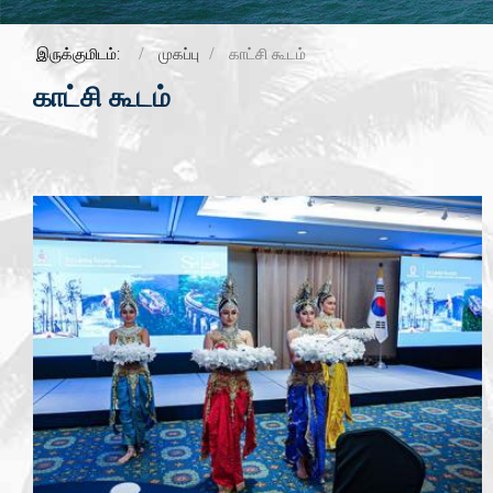
இருக்குமிடம்:
முகப்பு
காட்சி கூடம்
காட்சி கூடம்