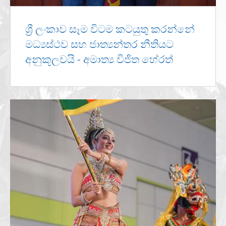
ශ්‍රී ලංකාව සෑම විටම කටයුතු කරන්නේ
මධ්‍යස්ථව සහ ජාත්‍යන්තර නීතියට
අනුකූලවයි - අමාත්‍ය විජිත හේරත්