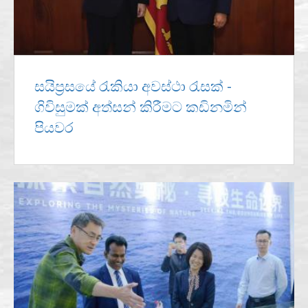
සයිප්‍රසයේ රැකියා අවස්ථා රැසක් -
ගිවිසුමක් අත්සන් කිරීමට කඩිනමින්
පියවර