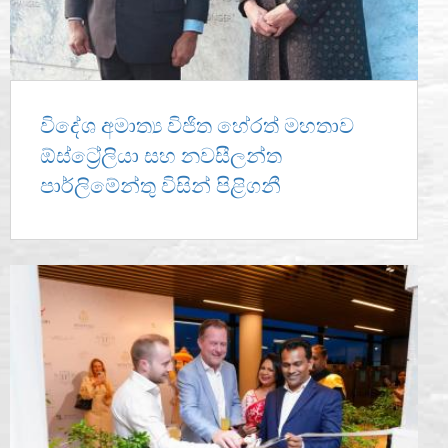
විදේශ අමාත්‍ය විජිත හේරත් මහතාව
ඕස්ට්‍රේලියා සහ නවසීලන්ත
පාර්ලිමේන්තු විසින් පිළිගනී