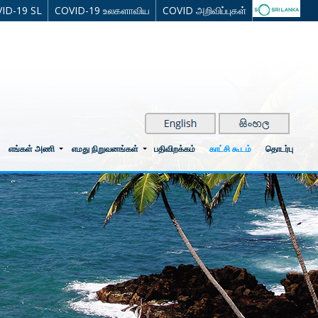
ID-19 SL
COVID-19 உலகளாவிய
COVID அறிவிப்புகள்
எங்கள் அணி
எமது நிறுவனங்கள்
பதிவிறக்கம்
காட்சி கூடம்
தொடர்பு