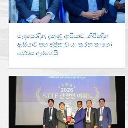
මැදපෙරදිග, දකුණු ආසියාව, නිරිතදිග
ආසියාව සහ අප්‍රිකාව යා කරන කාගෝ
සේවය ඇරඹෙයි