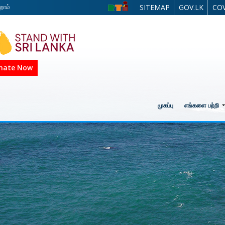
றோம்
SITEMAP
GOV.LK
COV
nate Now
முகப்பு
எங்களை பற்றி