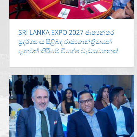
SRI LANKA EXPO 2027 ජාත්‍යන්තර
ප්‍රදර්ශනය පිළිබඳ රාජ්‍යතාන්ත්‍රිකයන්
දැනුවත් කිරීමේ විශේෂ වැඩසටහනක්